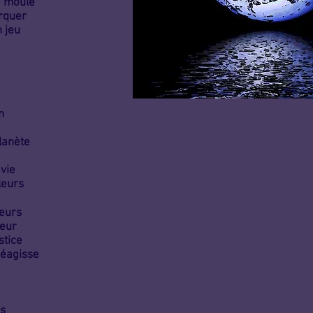
e moule
arquer
n jeu
n
lanète
 vie
leurs
leurs
leur
stice
réagisse
ns