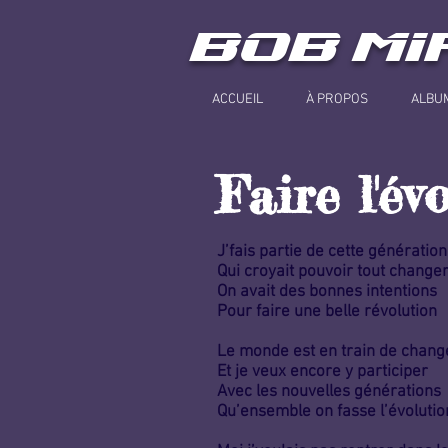
BOB MI
ACCUEIL
À PROPOS
ALBU
Faire l'év
J’fais partie de cette génération
Qui croyait pouvoir tout change
On avait des bonnes intentions
Pour faire une belle révolution
Le monde est en train de chang
Et je veux encore y participer
Avec les nouvelles générations
Qu’ensemble on fasse l’évolutio